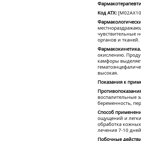
Фармакотерапевти
Код АТХ:
[M02AX10
Фармакологически
местнораздражающ
чувствительные н
органов и тканей.
Фармакокинетика.
окислению. Проду
камфоры выделяет
гематоэнцефаличе
высокая.
Показания к прим
Противопоказания
воспалительные за
беременность, пер
Способ применени
ощущений и легки
обработка кожных 
лечения 7-10 дне
Побочные действи