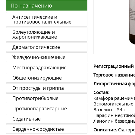
По назначению
Антисептические и
противовоспалительные
Болеутоляющие и
жаропонижающие
Дерматологические
Желудочно-кишечные
Регистрационный 
Местнораздражающие
Торговое название
Общетонизирующие
Лекарственная фо
От простуды и гриппа
Состав:
Противогрибковые
Камфора рацемичес
Вспомогательные 
Противопаразитарные
Вазелин – 54 г
Парафин нефтяной
Седативные
Ланолин безводны
Сердечно-сосудистые
Описание.
Однород